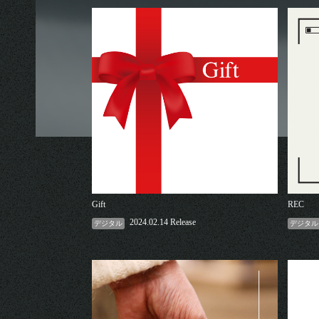
© 2026 euclid agency All Rigthts Reserverd. Powered by
SKIYAKI Inc.
Gift
REC
2024.02.14 Release
デジタル
デジタル