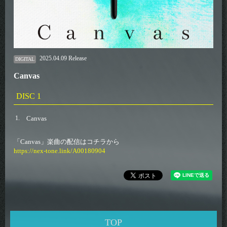
2025.04.09 Release
DIGITAL
Canvas
DISC 1
1.
Canvas
「Canvas」楽曲の配信はコチラから
https://nex-tone.link/A00180904
TOP