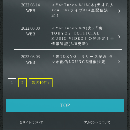
2022.08.14
＜YouTube＞8/18(木)天才凡人
YouTubeライブ#14生配信決
WEB
定！
2022.08.08
＜YouTube＞8/9(火)「裏
TOKYO」【OFFICIAL
WEB
MUSIC VIDEO】公開決定！※
情報追記(8/8更新)
2022.08.03
「裏TOKYO」リリース記念 ラ
ジオ配信LOUNGE開催決定
WEB
1
2
次の10件 ›
TOP
当サイトについて
アカウントについて