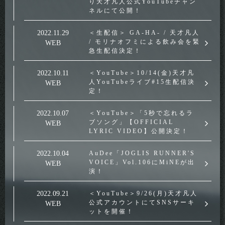
り天才凡人公式YouTubeチャン
ネルにて公開！
2022.11.29
＜生配信＞ GA-HA- / 天才凡人
/ モリナオフミによる飲み会を緊
WEB
急生配信決定！
2022.10.11
＜YouTube＞10/14(金)天才凡
人YouTubeライブ#15生配信決
WEB
定！
2022.10.07
＜YouTube＞「5秒で忘れるラ
ブソング」【OFFICIAL
WEB
LYRIC VIDEO】公開決定！
2022.10.04
AuDee「JOGLIS RUNNER'S
VOICE」Vol.106にMiNEが出
WEB
演！
2022.09.21
＜YouTube＞9/26(月)天才凡人
公式アカウントにてSNSサーキ
WEB
ットを開催！