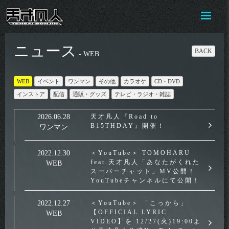
ニュース
BACK
- WEB
WEB
イベント
ワンマン
その他
カラオケ
CD・DVD
インストア
配信
通販・グッズ
テレビ・ラジオ・雑誌
2026.06.28
天才凡人『Road to
B15THDAY』開催！
ワンマン
2022.12.30
＜YouTube＞ TOMOHARU
feat.天才凡人「あなたがくれた
WEB
スーパーチャット」MV公開！
YouTubeチャンネルにて公開！
2022.12.27
＜YouTube＞ 「こっから」
【OFFICIAL LYRIC
WEB
VIDEO】を 12/27(火)19:00よ