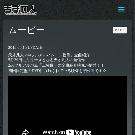
ムービー
BACK
2019.05.15 UPDATE
天才凡人 2ndフルアルバム「二枚目」全曲紹介
5月29日にリリースとなる天才凡人の自信作！
2ndフルアルバム「二枚目」の全曲紹介映像が解禁！！
初回限定盤のDVDに収録されている映像も初公開です☆