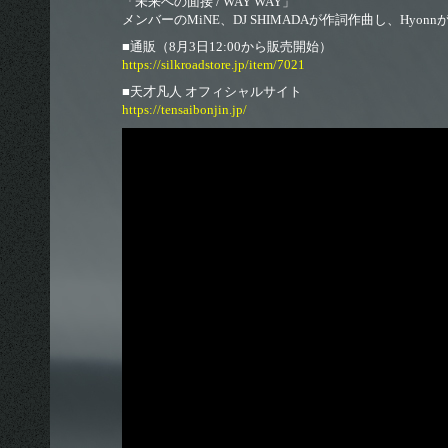
「未来への面接 / WAY WAY」
メンバーのMiNE、DJ SHIMADAが作詞作曲し、Hyo
■通販（8月3日12:00から販売開始）
https://silkroadstore.jp/item/7021
■天才凡人 オフィシャルサイト
https://tensaibonjin.jp/
© 2026 euclid agency All Rigthts Reserverd. Powered by
SKIYAKI Inc.