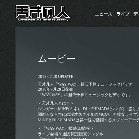
ニュース
ライブ
​
ムービー
2018.07.28 UPDATE
天才凡人「WAY WAY」超低予算ミュージックビデオ
2018年7月28日発売
「WAY WAY」の超低予算ミュージックビデオです。
＜天才凡人とは？＞
シンガー・MiNE(ミネ)、DJ・SHIMADA(シマダ)、盛り
関西人ならではの漫才スタイルのMCや、奇抜なライブ
MiNEとDJ SHIMADAは第一線で活躍するメジャ
＜「WAY WAY」収録CD情報＞
ライブ会場＆通販 限定販売シングル