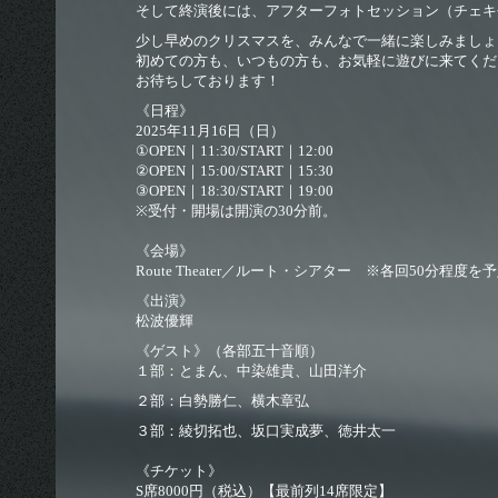
そして終演後には、アフターフォトセッション（チェキ会
少し早めのクリスマスを、みんなで一緒に楽しみましょう
初めての方も、いつもの方も、お気軽に遊びに来てくだ
お待ちしております！
《日程》
2025年11月16日（日）
①OPEN｜11:30/START｜12:00
②OPEN｜15:00/START｜15:30
③OPEN｜18:30/START｜19:00
※受付・開場は開演の30分前。
《会場》
Route Theater／ルート・シアター ※各回50分程度を
《出演》
松波優輝
《ゲスト》（各部五十音順）
１部：とまん、中染雄貴、山田洋介
２部：白勢勝仁、横木章弘
３部：綾切拓也、坂口実成夢、徳井太一
《チケット》
S席8000円（税込）【最前列14席限定】