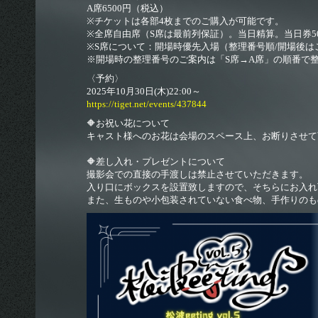
A席6500円（税込）
※チケットは各部4枚までのご購入が可能です。
※全席自由席（S席は最前列保証）。当日精算。当日券5
※S席について：開場時優先入場（整理番号順/開場後
※開場時の整理番号のご案内は「S席→A席」の順番で
〈予約〉
2025年10月30日(木)22:00～
© 2026 euclid agency All Rigthts Reserverd. Powered by
https://tiget.net/events/437844
🔶お祝い花について
キャスト様へのお花は会場のスペース上、お断りさせて
🔶差し入れ・プレゼントについて
撮影会での直接の手渡しは禁止させていただきます。
入り口にボックスを設置致しますので、そちらにお入れ
また、生ものや小包装されていない食べ物、手作りのも
SKIYAKI Inc.