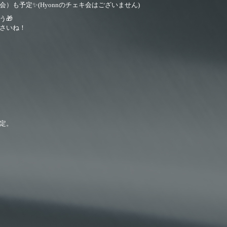
）も予定✨(Hyonnのチェキ会はございません)
🎁
さいね！
予定。