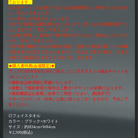
ております。
※公演チケットをお持ちでない方は会場販売をご利用いただけませ
ん。予めご了承ください。
※お支払いは現金のみとなります。
※全ての商品には数に限りがございます。無くなり次第販売終了と
なりますので、予めご了承ください。
※入場の関係上、販売を一時中断させていただく場合がございます
ので、予めご了承ください。
※売り場を離れてからの商品の返品・交換（不良品を除く）や金銭
の返金等の対応はできかねますので、商品をご購入の際は、必ずそ
の場でご確認頂けますようお願い申し上げます。
★購入者特典(会場限定)★
グッズ/CD/DVDを¥3,000ご購入ごとに天才凡人との撮影チケットを
1枚プレゼント！
※撮影会は終演後に実施いたします。
※複数人で撮影希望の場合は人数分×チケットが必要になります。
※撮影機器はお客様ご自身でご用意ください。(動画不可)
※すべてのグッズ・特典には数に限りがございますので、予めご了
承ください。
◎フェイスタオル
カラー：ブラック×ホワイト
サイズ：約H34cm×W84cm
￥2,500(税込)