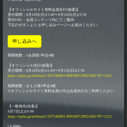
【オフィシャルサイト有料会員先行(抽選)】
受付期間：8月19日(月)15:00〜8月26日(月)23:59
受付URL：会員コンテンツ内にてご案内
下記のボタンより お申し込みページへお進みください。
制限枚数：1会員様1申込4枚
【オフィシャル先行(抽選)】
受付期間：8月28日(水)12:00〜9月1日(日)23:59
https://eplus.jp/sf/detail/1187540001-P0030072P021001?P1=1221
制限枚数：お１人様1申込4枚
※オフィシャルサイト有料会員の方は会員先行をご利用ください
【一般発売(先着)】
9月7日(土)10:00
https://eplus.jp/sf/detail/1187540001-P0030072P021001?P1=1221
[入場順]