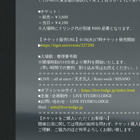
〒151-0053 東京都渋谷区代々木１丁目３０−１ 代々木パ
■チケット：
＜前売＞￥3,600
＜当日＞￥4,100
※入場時にドリンク代が別途 ¥600 必要となります。
【 チケット販売URL】6/18(火)17時チケット発売開始
▶︎
https://tiget.net/events/327200
■入場順：整理番号順
※開場時刻の10分前より整列を開始いたします。
（早い時間での整列、割り込み等はお控えください。）
＝＝＝＝＝＝＝＝＝＝＝＝＝＝＝＝＝＝＝＝＝＝＝＝＝
■LIVE：all at once / 天才凡人 / Rons week / RISANO
＝＝＝＝＝＝＝＝＝＝＝＝＝＝＝＝＝＝＝＝＝＝＝＝＝
■オフィシャルサイト：
https://live-lodge.jp/index.html
■主催 / 企画制作： LIVE STUDIO LODGE
■お問い合わせ： LIVE STUDIO LODGE
Mail：
info@live-lodge.jp
＝＝＝＝＝＝＝＝＝＝＝＝＝＝＝＝＝＝＝＝＝＝＝＝
【チケットをご購入いただくお客様へ】
開催公演に関しては理由の如何を問わず､ チケット購入
ご理解、ご協力のほど何卒よろしくお願い致します。