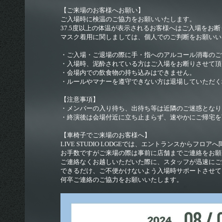
【ご来場のお客様へお願い】
ご入場時に検温のご協力をお願いいたします。
37.5度以上の体温が表示されるお客様へはご入場をお
© 2026 euclid agency All Rigthts Reserverd. Powered by
マスク着用に関しましては、個人でのご判断をお願いい
・ご入場・ご退場の際に手・指へのアルコール消毒の
・入場時、泥酔されている方はご入場をお断りさせて
・会場内での飲食物の持ち込みはできません。
・ルールやマナーを遵守できない方は退場していただく
【注意事項】
・メンバーの入り待ち、出待ち等は近隣のご迷惑とな
・終演後は会場付近に立ち止まらず、速やかにご帰宅を
【車椅子でご来場のお客様へ】
LIVE STUDIO LODGEでは、エントランスからフ
SKIYAKI Inc.
お手数ですがご来場の際は事前に店舗までご連絡をお
ご連絡なくお越しいただいた際に、スタッフが迅速に
できるだけ、ご不便かけないよう入場時サポートさせて
何卒ご連絡のご協力をお願いいたします。