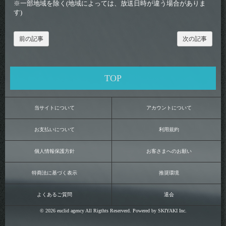
※一部地域を除く(地域によっては、放送日時が違う場合がありま
す)
前の記事
次の記事
TOP
当サイトについて
アカウントについて
お支払いについて
利用規約
個人情報保護方針
お客さまへのお願い
特商法に基づく表示
推奨環境
よくあるご質問
退会
© 2026 euclid agency All Rigthts Reserverd. Powered by
SKIYAKI Inc.