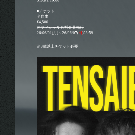
START/16:00
◾️チケット
全自由
¥4,500-
オフィシャル有料会員先行
26/06/01(月)～26/06/07(
日
)23:59
※3歳以上チケット必要
© 2026 euclid agency All Rigthts Reserverd. Powered by